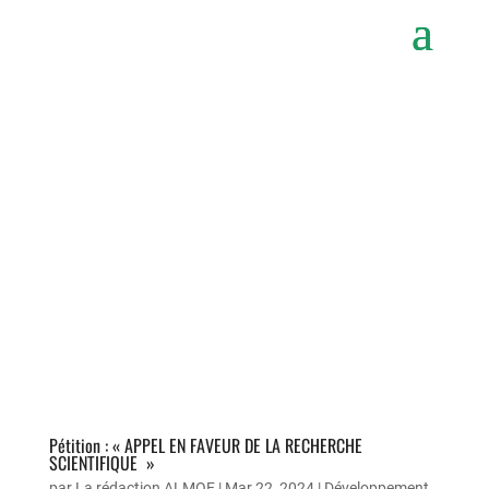
Pétition : « APPEL EN FAVEUR DE LA RECHERCHE
SCIENTIFIQUE »
par
La rédaction ALMOE
|
Mar 22, 2024
|
Développement