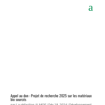
Appel au don : Projet de recherche 2025 sur les matériaux
bio sourcés
par
La rédaction ALMOE
|
Déc 18, 2024
|
Développement